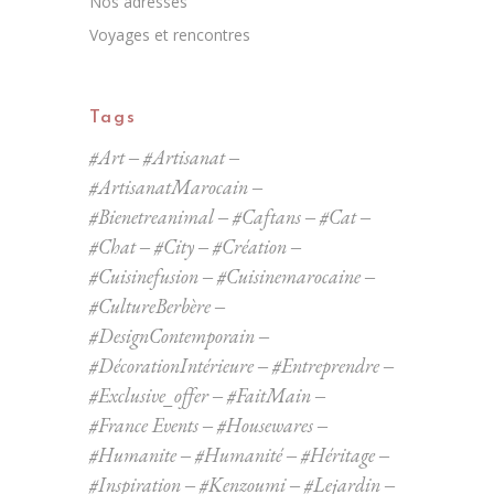
Nos adresses
Voyages et rencontres
Tags
#Art
#Artisanat
#ArtisanatMarocain
#bienetreanimal
#caftans
#cat
#chat
#city
#Création
#cuisinefusion
#cuisinemarocaine
#CultureBerbère
#DesignContemporain
#DécorationIntérieure
#entreprendre
#exclusive_offer
#FaitMain
#France Events
#housewares
#humanite
#Humanité
#Héritage
#Inspiration
#kenzoumi
#lejardin