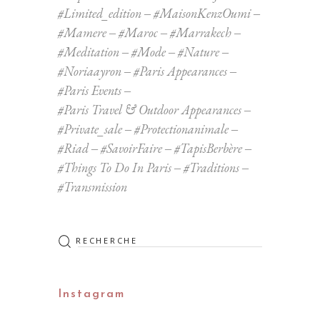
#limited_edition
#MaisonKenzOumi
#mamere
#maroc
#marrakech
#meditation
#mode
#nature
#noriaayron
#Paris Appearances
#Paris Events
#Paris Travel & Outdoor Appearances
#private_sale
#protectionanimale
#riad
#SavoirFaire
#TapisBerbère
#Things To Do In Paris
#Traditions
#transmission
Rechercher
:
Instagram